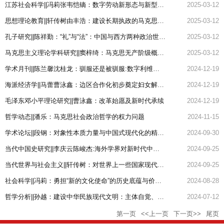
江苏社会科学||冯莉张韦恺镝：数字劳动新形态与新型数字劳动关系的构建
2025-03-12
思想理论教育||轩传树由丰浩：建设长期执政的马克思主义政党：理论、历史与现实
2025-03-12
孔子研究||陈祥勤：“礼”与“法”：中国与西方两种政治世界观的差异与汇通
2025-03-12
马克思主义理论学科研究||窦梓绮：马克思无产阶级概念的形成及其革命意义——基于《德法年鉴》时期...
2025-03-12
学术月刊||陈兰馨沈桂龙：驯服还是被驯服:数字利维坦下人的自主性问题
2024-12-19
海派经济学||马蕾曹泳鑫：边区合作化初步奠定妇女解放的社会劳动基础
2024-12-19
毛泽东邓小平理论研究||曹泳鑫：改革始愿及新时代承续
2024-12-19
哲学动态||潘乐：马克思社会政治哲学的权力问题
2024-11-15
学术论坛||段钢：对象性本质力量与中国式现代化的精神构建
2024-09-30
当代中国史研究||李庆云陈峻杰:海外学界对新时代中国叙事的研究及启示
2024-09-25
当代世界与社会主义||轩传树：对世界上一些国家现代化模式的考察与比较——基于政党主体
2024-09-25
社会科学||冯莉：勇担“新的文化使命”的历史底蕴与价值内涵
2024-08-28
哲学分析||孙越：建设中华民族现代文明：主体自觉、双向汇通与世界意义
2024-07-12
第一页
<<上一页
下一页>>
尾页